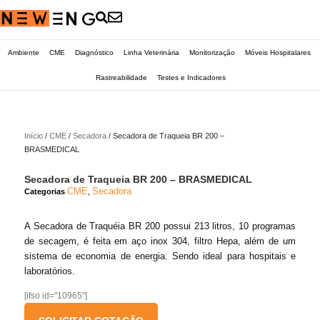
Ambiente
CME
Diagnóstico
Linha Veterinária
Monitorização
Móveis Hospitalares
Rastreabilidade
Testes e Indicadores
Início
/
CME
/
Secadora
/ Secadora de Traqueia BR 200 –
BRASMEDICAL
Secadora de Traqueia BR 200 – BRASMEDICAL
CME
Secadora
Categorias
,
A Secadora de Traquéia BR 200 possui 213 litros, 10 programas
de secagem, é feita em aço inox 304, filtro Hepa, além de um
sistema de economia de energia. Sendo ideal para hospitais e
laboratórios.
[ifso id="10965"]