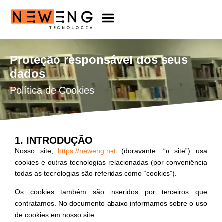
INÍCIO
CATÁLOGO
LOJA
CLIENTES
TRABALHE CONOSCO
CONTATO
NOSSOS SERVIÇOS
Proteção responsável dos seus
dados
Política de Cookies
1. INTRODUÇÃO
Nosso site,
https://neweng.net
(doravante: “o site”) usa
cookies e outras tecnologias relacionadas (por conveniência
todas as tecnologias são referidas como “cookies”).
Os cookies também são inseridos por terceiros que
contratamos. No documento abaixo informamos sobre o uso
de cookies em nosso site.