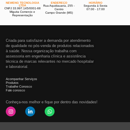
NEWENG TECNOLOGIA
ENDEREÇO
HORÁRIO
LTDA
Rua Aquidauana, 255 -
Segunda á Sexta
CNPJ 33.997.145/0001-68
Centro
07:00 - 17:00
Miguita Comercio e
Campo Grande (MS)
Representação
Criada para satisfazer a demanda por atendimento
de qualidade no pós-venda de produtos relacionados
à saúde. Nossa organização trabalha com
assessoria em engenharia clínica e assistência
técnica de marcas relevantes no mercado hospitalar
e laboratorial.
Acompanhar Serviços
Produtos
Trabalhe Conosco
Fale conosco
Conheça-nos melhor e fique por dentro das novidades!