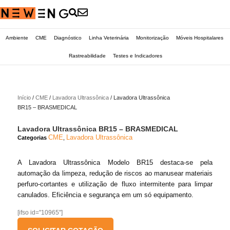
Ambiente
CME
Diagnóstico
Linha Veterinária
Monitorização
Móveis Hospitalares
Rastreabilidade
Testes e Indicadores
Início
/
CME
/
Lavadora Ultrassônica
/ Lavadora Ultrassônica
BR15 – BRASMEDICAL
Lavadora Ultrassônica BR15 – BRASMEDICAL
CME
Lavadora Ultrassônica
Categorias
,
A Lavadora Ultrassônica Modelo BR15 destaca-se pela
automação da limpeza, redução de riscos ao manusear materiais
perfuro-cortantes e utilização de fluxo intermitente para limpar
canulados. Eficiência e segurança em um só equipamento.
[ifso id="10965"]