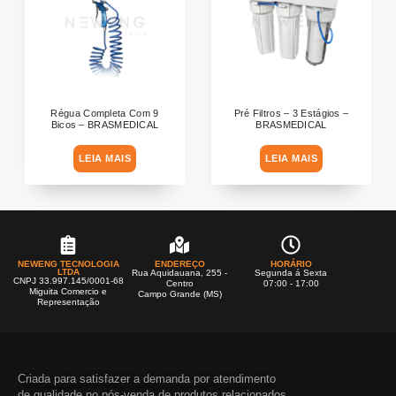
Régua Completa Com 9
Pré Filtros – 3 Estágios –
Bicos – BRASMEDICAL
BRASMEDICAL
LEIA MAIS
LEIA MAIS
NEWENG TECNOLOGIA
ENDEREÇO
HORÁRIO
LTDA
Rua Aquidauana, 255 -
Segunda á Sexta
CNPJ 33.997.145/0001-68
Centro
07:00 - 17:00
Miguita Comercio e
Campo Grande (MS)
Representação
Criada para satisfazer a demanda por atendimento
de qualidade no pós-venda de produtos relacionados