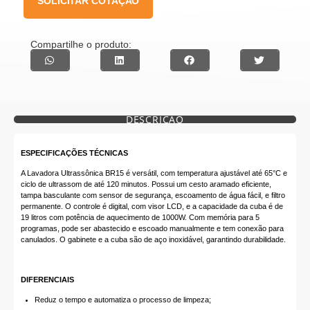
SOLICITAR COTAÇÃO
Compartilhe o produto:
DESCRIÇÃO
ESPECIFICAÇÕES TÉCNICAS
A Lavadora Ultrassônica BR15 é versátil, com temperatura ajustável até 65°C e
ciclo de ultrassom de até 120 minutos. Possui um cesto aramado eficiente,
tampa basculante com sensor de segurança, escoamento de água fácil, e filtro
permanente. O controle é digital, com visor LCD, e a capacidade da cuba é de
19 litros com potência de aquecimento de 1000W. Com memória para 5
programas, pode ser abastecido e escoado manualmente e tem conexão para
canulados. O gabinete e a cuba são de aço inoxidável, garantindo durabilidade.
DIFERENCIAIS
Reduz o tempo e automatiza o processo de limpeza;