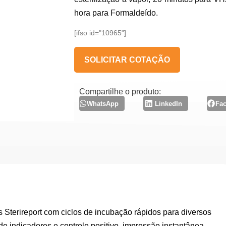
hora para Formaldeído.
[ifso id="10965"]
SOLICITAR COTAÇÃO
Compartilhe o produto:
WhatsApp
LinkedIn
Fa
 Sterireport com ciclos de incubação rápidos para diversos
de indicadores e controle positivo, impressão instantânea