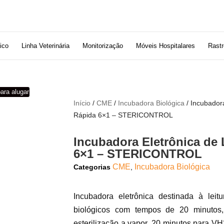
ico
Linha Veterinária
Monitorização
Móveis Hospitalares
Rastr
ara alugar
Início
/
CME
/
Incubadora Biológica
/ Incubadora
Rápida 6×1 – STERICONTROL
Incubadora Eletrônica de 
6×1 – STERICONTROL
CME
Incubadora Biológica
Categorias
,
Incubadora eletrônica destinada à leit
biológicos com tempos de 20 minutos
esterilização a vapor, 20 minutos para V