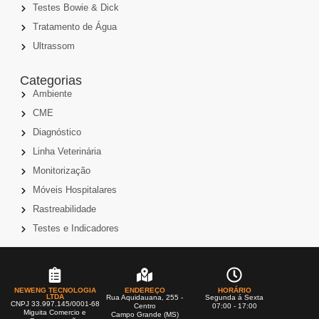
Testes Bowie & Dick
Tratamento de Água
Ultrassom
Categorias
Ambiente
CME
Diagnóstico
Linha Veterinária
Monitorização
Móveis Hospitalares
Rastreabilidade
Testes e Indicadores
NEWENG TECNOLOGIA
ENDEREÇO
HORÁRIO
LTDA
Rua Aquidauana, 255 -
Segunda á Sexta
CNPJ 33.997.145/0001-68
Centro
07:00 - 17:00
Miguita Comercio e
Campo Grande (MS)