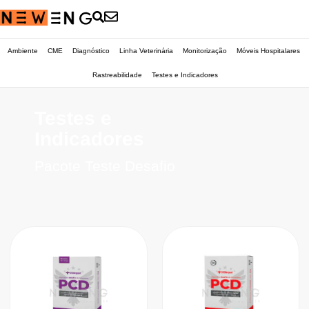
Ambiente
CME
Diagnóstico
Linha Veterinária
Monitorização
Móveis Hospitalares
Rastreabilidade
Testes e Indicadores
Testes e
Indicadores
Pacote Teste Desafio