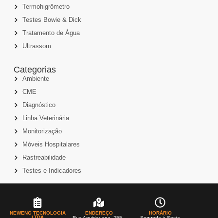
Termohigrômetro
Testes Bowie & Dick
Tratamento de Água
Ultrassom
Categorias
Ambiente
CME
Diagnóstico
Linha Veterinária
Monitorização
Móveis Hospitalares
Rastreabilidade
Testes e Indicadores
NEWENG TECNOLOGIA
ENDEREÇO
HORÁRIO
LTDA
Rua Aquidauana, 255 -
Segunda á Sexta