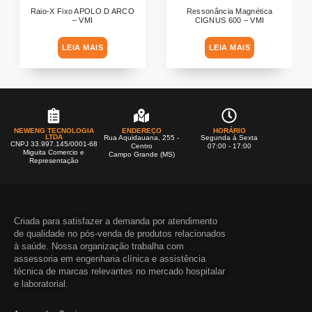
Raio-X Fixo APOLO D ARCO
Ressonância Magnética
– VMI
CIGNUS 600 – VMI
LEIA MAIS
LEIA MAIS
NEWENG TECNOLOGIA
ENDEREÇO
HORÁRIO
LTDA
Rua Aquidauana, 255 -
Segunda á Sexta
CNPJ 33.997.145/0001-68
Centro
07:00 - 17:00
Miguita Comercio e
Campo Grande (MS)
Representação
Criada para satisfazer a demanda por atendimento
de qualidade no pós-venda de produtos relacionados
à saúde. Nossa organização trabalha com
assessoria em engenharia clínica e assistência
técnica de marcas relevantes no mercado hospitalar
e laboratorial.