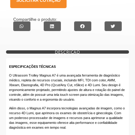
SOLICITAR COTAÇÃO
Compartilhe o produto:
DESCRIÇÃO
ESPECIFICAÇÕES TÉCNICAS
O Ultrassom Trolley Magnus A7 é uma avançada ferramenta de diagnóstico
médico, repleta de recursos cruciais, incluindo MFI, TDI com color, AMM,
Xbeam, Elastografia, 4D Pro (Qcut/Any Cut, nSlice) e 4D Lumi. Seu design é
ergonomicamente projetado, permitindo ajustes de altura e rotação do painel de
controle, além de possuir uma tela touch screen para otimização das imagens,
visando o conforto e a ergonomia do usuário.
Além disso, o Magnus A7 incorpora tecnologias avançadas de imagem, como o
recurso 4D Lumi, que aprimora os exames de obstetrícia e ginecologia. Com
um poderoso processador de imagens e recursos para aprimorar a qualidade
das imagens, esse equipamento oferece alta performance e confiabilidade
diagnóstica em exames em tempo real.