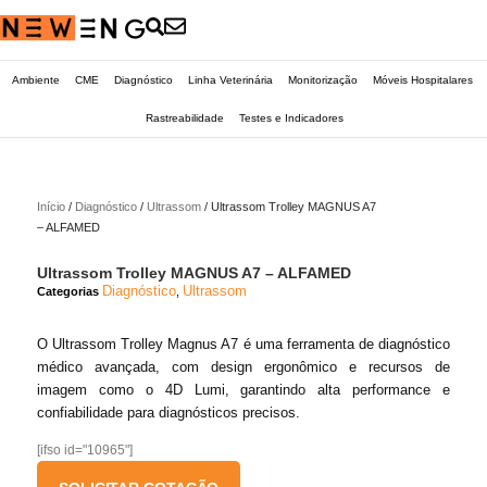
Ambiente
CME
Diagnóstico
Linha Veterinária
Monitorização
Móveis Hospitalares
Rastreabilidade
Testes e Indicadores
Início
/
Diagnóstico
/
Ultrassom
/ Ultrassom Trolley MAGNUS A7
– ALFAMED
Ultrassom Trolley MAGNUS A7 – ALFAMED
Diagnóstico
Ultrassom
Categorias
,
O Ultrassom Trolley Magnus A7 é uma ferramenta de diagnóstico
médico avançada, com design ergonômico e recursos de
imagem como o 4D Lumi, garantindo alta performance e
confiabilidade para diagnósticos precisos.
[ifso id="10965"]