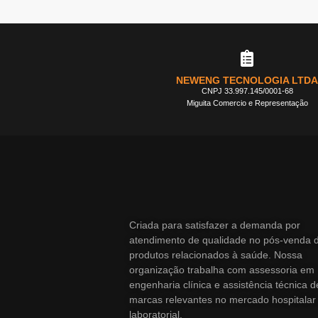
NEWENG TECNOLOGIA LTDA
CNPJ 33.997.145/0001-68
Miguita Comercio e Representação
Criada para satisfazer a demanda por
atendimento de qualidade no pós-venda 
produtos relacionados à saúde. Nossa
organização trabalha com assessoria em
engenharia clínica e assistência técnica d
marcas relevantes no mercado hospitalar
laboratorial.