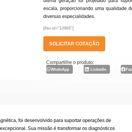
última geração foi projetado para supo
escala, proporcionando uma qualidade 
diversas especialidades.
[ifso id="10965"]
SOLICITAR COTAÇÃO
Compartilhe o produto:
WhatsApp
LinkedIn
Fa
ética, foi desenvolvido para suportar operações de
xcepcional. Sua missão é transformar os diagnósticos