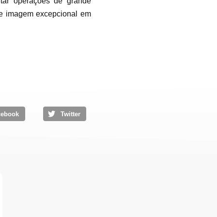
rtar operações de grande
de imagem excepcional em
cebook
Twitter