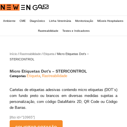
Ambiente
CME
Diagnóstico
Linha Veterinária
Monitorização
Móveis Hospitalares
Rastreabilidade
Testes e Indicadores
Início
/
Rastreabilidade
/
Etiqueta
/ Micro Etiquetas Dot’s –
STERICONTROL
Micro Etiquetas Dot’s – STERICONTROL
Etiqueta
Rastreabilidade
Categorias
,
Cartelas de etiquetas adesivas contendo micro etiquetas (DOT´s)
com fundo preto ou brancos em diversas medidas sujeitas a
personalização, com código DataMatrix 2D, QR Code ou Código
de Barras.
[ifso id="10965"]