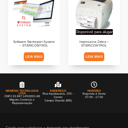
Disponível para alugar
Software Sterireport System
Impressora Zebra –
– STERICONTROL
STERICONTROL
LEIA MAIS
LEIA MAIS
NEWENG TECNOLOGIA
ENDEREÇO
HORÁRIO
LTDA
Rua Aquidauana, 255 -
Segunda á Sexta
CNPJ 33.997.145/0001-68
Centro
07:00 - 17:00
Miguita Comercio e
Campo Grande (MS)
Representação
Criada para satisfazer a demanda por atendimento