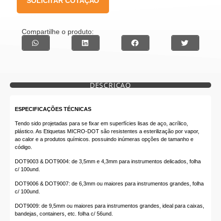
SOLICITAR COTAÇÃO
Compartilhe o produto:
DESCRIÇÃO
ESPECIFICAÇÕES TÉCNICAS
Tendo sido projetadas para se fixar em superfícies lisas de aço, acrílico,
plástico. As Etiquetas MICRO-DOT são resistentes a esterilização por vapor,
ao calor e a produtos químicos. possuindo inúmeras opções de tamanho e
código.
DOT9003 & DOT9004: de 3,5mm e 4,3mm para instrumentos delicados, folha
c/ 100und.
DOT9006 & DOT9007: de 6,3mm ou maiores para instrumentos grandes, folha
c/ 100und.
DOT9009: de 9,5mm ou maiores para instrumentos grandes, ideal para caixas,
bandejas, containers, etc. folha c/ 56und.