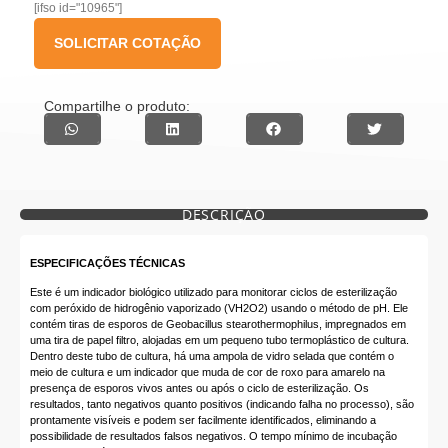
[ifso id="10965"]
SOLICITAR COTAÇÃO
Compartilhe o produto:
DESCRIÇÃO
ESPECIFICAÇÕES TÉCNICAS
Este é um indicador biológico utilizado para monitorar ciclos de esterilização
com peróxido de hidrogênio vaporizado (VH2O2) usando o método de pH. Ele
contém tiras de esporos de Geobacillus stearothermophilus, impregnados em
uma tira de papel filtro, alojadas em um pequeno tubo termoplástico de cultura.
Dentro deste tubo de cultura, há uma ampola de vidro selada que contém o
meio de cultura e um indicador que muda de cor de roxo para amarelo na
presença de esporos vivos antes ou após o ciclo de esterilização. Os
resultados, tanto negativos quanto positivos (indicando falha no processo), são
prontamente visíveis e podem ser facilmente identificados, eliminando a
possibilidade de resultados falsos negativos. O tempo mínimo de incubação