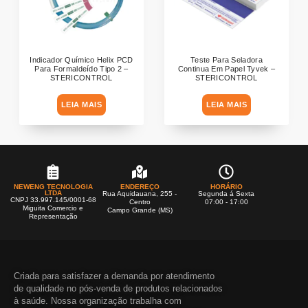
Indicador Químico Helix PCD
Teste Para Seladora
Para Formaldeído Tipo 2 –
Continua Em Papel Tyvek –
STERICONTROL
STERICONTROL
LEIA MAIS
LEIA MAIS
NEWENG TECNOLOGIA
ENDEREÇO
HORÁRIO
LTDA
Rua Aquidauana, 255 -
Segunda á Sexta
CNPJ 33.997.145/0001-68
Centro
07:00 - 17:00
Miguita Comercio e
Campo Grande (MS)
Representação
Criada para satisfazer a demanda por atendimento
de qualidade no pós-venda de produtos relacionados
à saúde. Nossa organização trabalha com