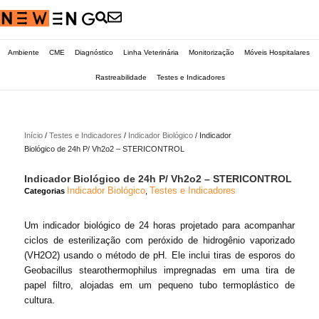
Ambiente
CME
Diagnóstico
Linha Veterinária
Monitorização
Móveis Hospitalares
Rastreabilidade
Testes e Indicadores
Início
/
Testes e Indicadores
/
Indicador Biológico
/ Indicador
Biológico de 24h P/ Vh2o2 – STERICONTROL
Indicador Biológico de 24h P/ Vh2o2 – STERICONTROL
Indicador Biológico
Testes e Indicadores
Categorias
,
Um indicador biológico de 24 horas projetado para acompanhar
ciclos de esterilização com peróxido de hidrogênio vaporizado
(VH2O2) usando o método de pH. Ele inclui tiras de esporos do
Geobacillus stearothermophilus impregnadas em uma tira de
papel filtro, alojadas em um pequeno tubo termoplástico de
cultura.