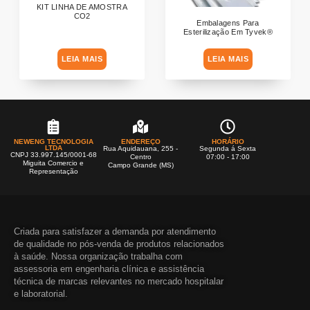
KIT LINHA DE AMOSTRA
CO2
Embalagens Para
Esterilização Em Tyvek®
LEIA MAIS
LEIA MAIS
NEWENG TECNOLOGIA
ENDEREÇO
HORÁRIO
LTDA
Rua Aquidauana, 255 -
Segunda á Sexta
CNPJ 33.997.145/0001-68
Centro
07:00 - 17:00
Miguita Comercio e
Campo Grande (MS)
Representação
Criada para satisfazer a demanda por atendimento
de qualidade no pós-venda de produtos relacionados
à saúde. Nossa organização trabalha com
assessoria em engenharia clínica e assistência
técnica de marcas relevantes no mercado hospitalar
e laboratorial.