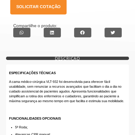
SOLICITAR COTAÇÃO
Compartilhe o produto:
DESCRIÇÃO
ESPECIFICAÇÕES TÉCNICAS
A cama médico-cirúrgica VLT-932 foi desenvolvida para oferecer fácil
usabilidade, sem renunciar a recursos avançados que facilitam o dia a dia no
cuidado assistencial de pacientes agudos. Apresenta funcionalidades que
simplificam a rotina dos enfermeiros e cuidadores, garantindo ao paciente a
máxima segurança ao mesmo tempo em que facilita e estimula sua mobilidade.
FUNCIONALIDADES OPCIONAIS
5ª Roda;
Alavancas CPR manual;