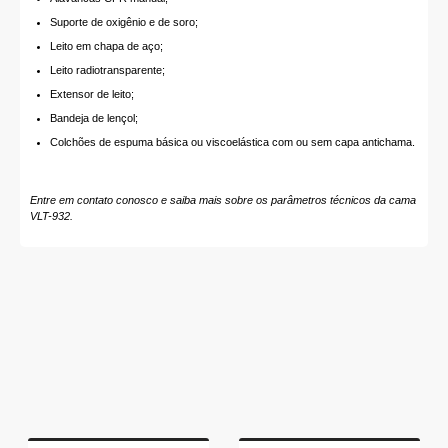
Suporte de oxigênio e de soro;
Leito em chapa de aço;
Leito radiotransparente;
Extensor de leito;
Bandeja de lençol;
Colchões de espuma básica ou viscoelástica com ou sem capa antichama.
Entre em contato conosco e saiba mais sobre os parâmetros técnicos da cama
VLT-932.