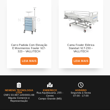
Carro Padiola Com Elevação
Cama Fowler Elétrica
E Movimentos Fowler VLT-
Standart VLT-230 –
323 – VALLITECH
VALLITECH
LEIA MAIS
LEIA MAIS
NEWENG TECNOLOGIA
ENDEREÇO
HORÁRIO
LTDA
Rua Aquidauana, 255 -
Segunda á Sexta
CNPJ 33.997.145/0001-68
Centro
07:00 - 17:00
Miguita Comercio e
Campo Grande (MS)
Representação