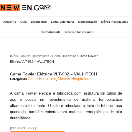
Ambiente
CME
Diagnóstico
Linha Veterinária
Monitorização
Móveis Hospitalares
Rastreabilidade
Testes e Indicadores
Início
/
Móveis Hospitalares
/
Cama Hospitalar
/ Cama Fowler
Elétrica VLT-932 – VALLITECH
Cama Fowler Elétrica VLT-932 – VALLITECH
Cama Hospitalar
Móveis Hospitalares
Categorias
,
A cama Fowler elétrica é fabricada com estrutura de tubos de
aço e possui um revestimento de material termoplástico
altamente resistente. O leito é articulado e feito de tubo de aço
quadrado, também coberto com material termoplástico de alta
durabilidade.
[ifso id="10965"]