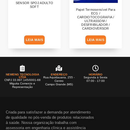
SENSOR SPO2 ADULTO
SOFT
Papel Termosensível Para
ECG /
CARDIOTOCOGRAFIA /
ULTRASSOM /
DESFRIBILADOR /
CARDIOVERSOR
LEIA MAIS
LEIA MAIS
NEWENG TECNOLOGIA
ENDEREÇO
HORÁRIO
LTDA
Rua Aquidauana, 255 -
Segunda á Sexta
CNPJ 33.997.145/0001-68
Centro
07:00 - 17:00
Miguita Comercio e
Campo Grande (MS)
Representação
Criada para satisfazer a demanda por atendimento
de qualidade no pós-venda de produtos relacionados
à saúde. Nossa organização trabalha com
assessoria em engenharia clínica e assistência