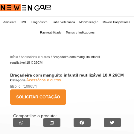
Ambiente
CME
Diagnóstico
Linha Veterinária
Monitorização
Móveis Hospitalares
Rastreabilidade
Testes e Indicadores
Início
/
Acessórios e outros
/ Braçadeira com manguito infantil
reutilizável 18 X 26CM
Braçadeira com manguito infantil reutilizável 18 X 26CM
Acessórios e outros
Categoria
[ifso id="10965"]
SOLICITAR COTAÇÃO
Compartilhe o produto: